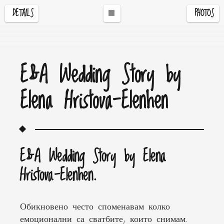
DETAILS
PHOTOS
E&A Wedding Story by
Elena Hristova-Elenhen
E&A Wedding Story by Elena
Hristova-Elenhen.
Обикновено често споменавам колко
емоционални са сватбите, които снимам.