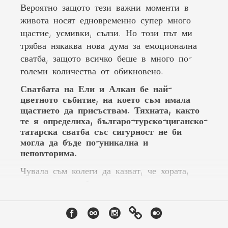
Вероятно защото тези важни моменти в
живота носят едновременно супер много
щастие, усмивки, сълзи. Но този път ми
трябва някаква нова дума за емоционална
сватба, защото всичко беше в много по-
големи количества от обикновено.
Сватбата на Ели и Алкан бе най-
цветното събитие, на което съм имала
щастието да присъствам. Тяхната, както
те я определиха, българо-турско-циганско-
татарска сватба със сигурност не би
могла да бъде по-уникална и
неповторима.
Чувала съм колеги да казват, че хората,
гостите на сватбата, я правят весела и
красива, а не фотографа. И мога да кажа,
че онзи ден наистина усетих това
твърдение в пълната му сила. Съвсем